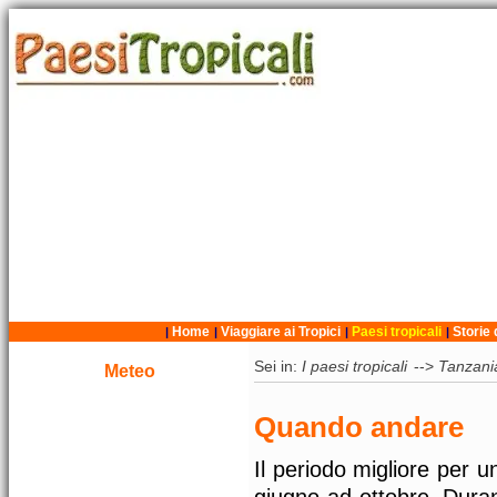
Home
Viaggiare ai Tropici
Paesi tropicali
Storie 
|
|
|
|
Sei in:
I paesi tropicali
-->
Tanzani
Meteo
Quando andare
Il periodo migliore per u