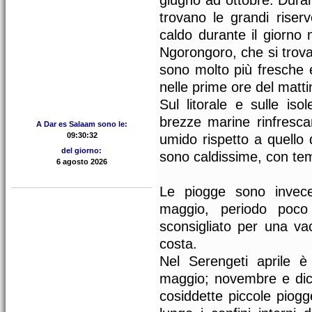
giugno ad ottobre. Durant
trovano le grandi riser
caldo durante il giorno 
Ngorongoro, che si trova
sono molto più fresche 
nelle prime ore del matti
Sul litorale e sulle is
brezze marine rinfrescan
A Dar es Salaam sono le:
umido rispetto a quello 
del giorno:
sono caldissime, con tem
Le piogge sono invec
maggio, periodo poco
sconsigliato per una v
costa.
Nel Serengeti aprile 
maggio; novembre e dice
cosiddette piccole piogge