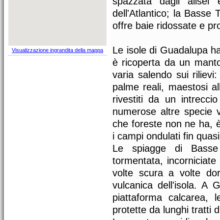
spazzata dagli alisei
dell'Atlantico; la Basse 
offre baie ridossate e pro
Le isole di Guadalupa ha
Visualizzazione ingrandita della mappa
è ricoperta da un manto 
varia salendo sui riliev
palme reali, maestosi a
rivestiti da un intrecci
numerose altre specie v
che foreste non ne ha, è
i campi ondulati fin quasi
Le spiagge di Basse
tormentata, incorniciate
volte scura a volte do
vulcanica dell'isola. A
piattaforma calcarea,
protette da lunghi tratti d