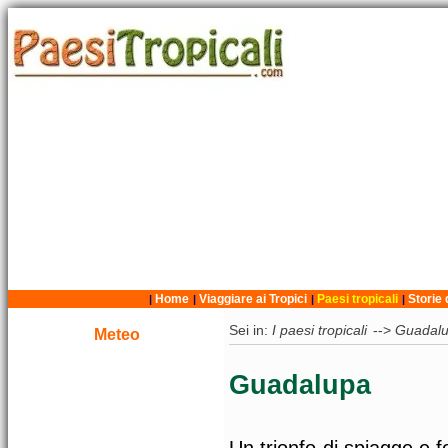
Home
Viaggiare ai Tropici
Paesi tropicali
Storie 
|
|
|
|
Sei in:
I paesi tropicali
-->
Guadal
Meteo
Guadalupa