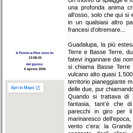
Un trionfo di spiagge e f
una profonda anima c
all'osso, solo che qui s
in un qualsiasi altro p
francesi d'oltremare...
Guadalupa, la più estesa
Terre e Basse Terre, du
A Pointe-a-Pitre sono le:
fatevi ingannare dai no
del giorno:
si chiama Basse Terre
vulcano alto quasi 1.500 
territorio pianeggiante m
delle due, pur chiamand
Quando si trattava di
fantasia, tant'è che 
parecchi in giro per 
marinaresco dell'epoca,
vento c'era: la Grande