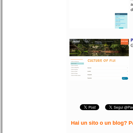
a
d
P
G
Hai un sito o un blog? Pa