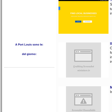
S
t
i
I
A Port Louis sono le:
O
f
del giorno:
i
i
M
I