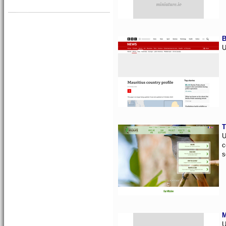
B
U
T
U
c
s
M
U