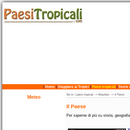
Home
Viaggiare ai Tropici
Paesi tropicali
Storie 
|
|
|
|
Sei in:
I paesi tropicali
-->
Mauritius
-->
Il Paese
Meteo
Il Paese
Per saperne di più su storia, geografia
Y