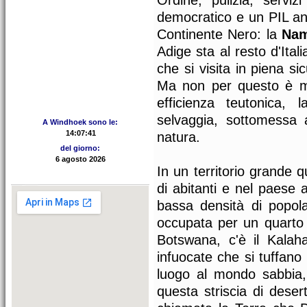
Ordine, pulizia, serviz
democratico e un PIL ann
Continente Nero: la
Nam
Adige sta al resto d'Ital
che si visita in piena si
Ma non per questo è me
efficienza teutonica,
selvaggia, sottomessa 
A Windhoek sono le:
natura.
del giorno:
In un territorio grande q
di abitanti e nel paese 
bassa densità di popol
occupata per un quarto d
Botswana, c'è il Kalah
infuocate che si tuffano
luogo al mondo sabbia,
questa striscia di deser