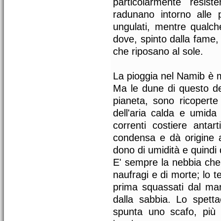
particolarmente resis
radunano intorno alle p
ungulati, mentre qualche
dove, spinto dalla fame,
che riposano al sole.
La pioggia nel Namib è m
Ma le dune di questo des
pianeta, sono ricoperte 
dell'aria calda e umida 
correnti costiere anta
condensa e dà origine a
dono di umidità e quindi d
E' sempre la nebbia che p
naufragi e di morte; lo te
prima squassati dal mare
dalla sabbia. Lo spett
spunta uno scafo, più