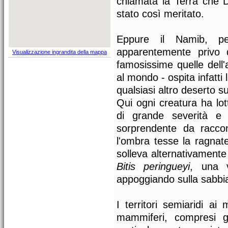
chiamata la Terra che D
stato così meritato.
Eppure il Namib, pe
apparentemente privo 
Visualizzazione ingrandita della mappa
famosissime quelle dell'a
al mondo - ospita infatti
qualsiasi altro deserto su
Qui ogni creatura ha lot
di grande severità e
sorprendente da racco
l'ombra tesse la ragnate
solleva alternativamente
Bitis peringueyi
, una v
appoggiando sulla sabbia
I territori semiaridi ai
mammiferi, compresi gli