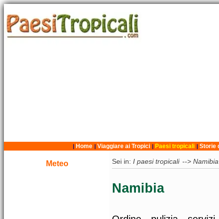
Home
Viaggiare ai Tropici
Paesi tropicali
Storie 
|
|
|
|
Sei in:
I paesi tropicali
-->
Namibia
Meteo
Namibia