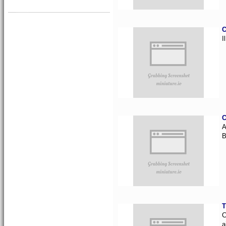
C
I
C
A
B
T
C
a