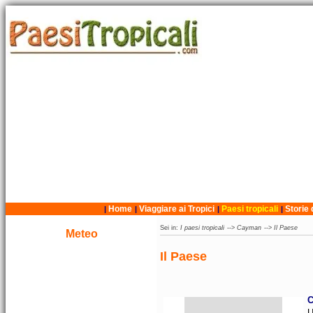
Home
Viaggiare ai Tropici
Paesi tropicali
Storie 
|
|
|
|
Sei in:
I paesi tropicali
-->
Cayman
-->
Il Paese
Meteo
Il Paese
C
U