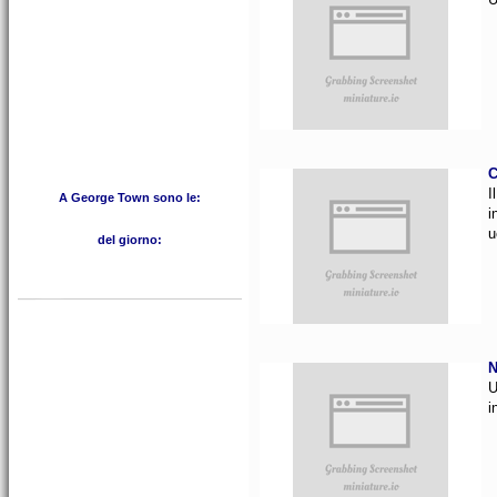
C
I
A George Town sono le:
i
u
del giorno:
N
U
i