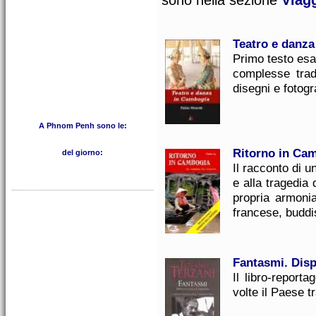
sono nella sezione
Viagg
Teatro e danz
Primo testo esau
complesse tradi
disegni e fotogr
A Phnom Penh sono le:
Ritorno in Ca
del giorno:
Il racconto di u
e alla tragedia d
propria armonia
francese, buddis
Fantasmi. Dis
Il libro-report
volte il Paese tr