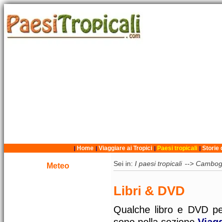
Home
Viaggiare ai Tropici
Paesi tropicali
Storie 
|
|
|
|
Sei in:
I paesi tropicali
-->
Cambog
Meteo
Libri & DVD
Qualche libro e DVD per