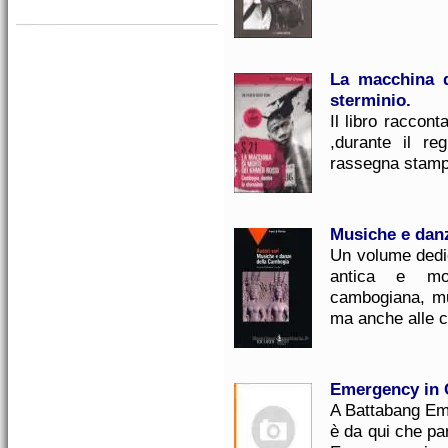
La macchina d
sterminio.
Il libro raccont
,durante il r
rassegna stam
Musiche e dan
Un volume dedic
antica e mod
cambogiana, mus
ma anche alle c
Emergency in
A Battabang Eme
è da qui che pa