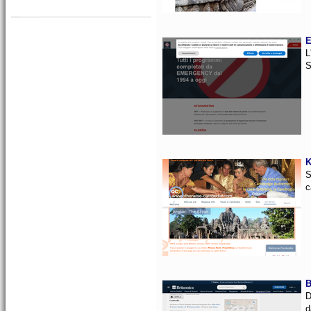
E
L
S
K
S
c
B
D
d