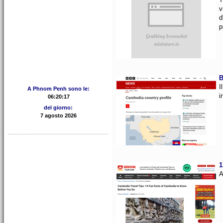
v
d
p
B
I
A Phnom Penh sono le:
i
del giorno:
1
A