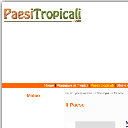
Home
Viaggiare ai Tropici
Paesi tropicali
Storie 
|
|
|
|
Sei in:
I paesi tropicali
-->
Cambogia
-->
Il Paese
Meteo
Il Paese
M
T