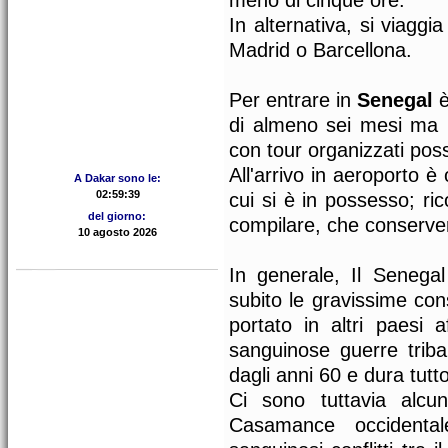
meno di cinque ore.
In alternativa, si viaggi
Madrid o Barcellona.
Per entrare in
Senegal
è
di almeno sei mesi ma i
con tour organizzati poss
All'arrivo in aeroporto è
A Dakar sono le:
cui si è in possesso; ri
del giorno:
compilare, che conservere
In generale, Il Senega
subito le gravissime co
portato in altri paesi af
sanguinose guerre tribal
dagli anni 60 e dura tutt
Ci sono tuttavia alc
Casamance occidental