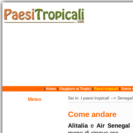
Home
Viaggiare ai Tropici
Paesi tropicali
Storie 
|
|
|
|
Sei in:
I paesi tropicali
-->
Senegal
Meteo
Come andare
Alitalia
e
Air Senegal
e