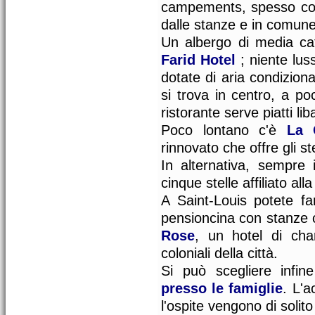
campements, spesso costr
dalle stanze e in comune c
Un albergo di media cat
Farid Hotel
; niente lus
dotate di aria condizionat
si trova in centro, a po
ristorante serve piatti lib
Poco lontano c'è
La 
rinnovato che offre gli st
In alternativa, sempre 
cinque stelle affiliato al
A Saint-Louis potete fa
pensioncina con stanze 
Rose
, un hotel di char
coloniali della città.
Si può scegliere infi
presso le famiglie
. L'a
l'ospite vengono di solito c