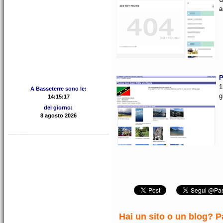
a
P
1
A Basseterre sono le:
g
del giorno:
Hai un sito o un blog? Pa