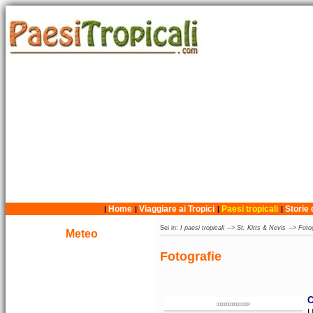
Home
Viaggiare ai Tropici
Paesi tropicali
Storie 
|
|
|
|
Sei in:
I paesi tropicali
-->
St. Kitts & Nevis
-->
Fotog
Meteo
Fotografie
C
U