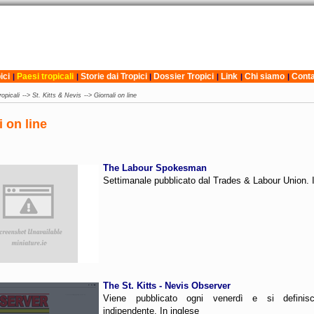
ici
Paesi tropicali
Storie dai Tropici
Dossier Tropici
Link
Chi siamo
Conta
|
|
|
|
|
|
ropicali
-->
St. Kitts & Nevis
-->
Giornali on line
i on line
The Labour Spokesman
Settimanale pubblicato dal Trades & Labour Union. I
The St. Kitts - Nevis Observer
Viene pubblicato ogni venerdì e si definisc
indipendente. In inglese