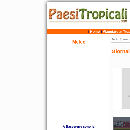
Home
Viaggiare ai Trop
|
|
Sei in:
I paesi t
Meteo
Giornal
A Basseterre sono le: