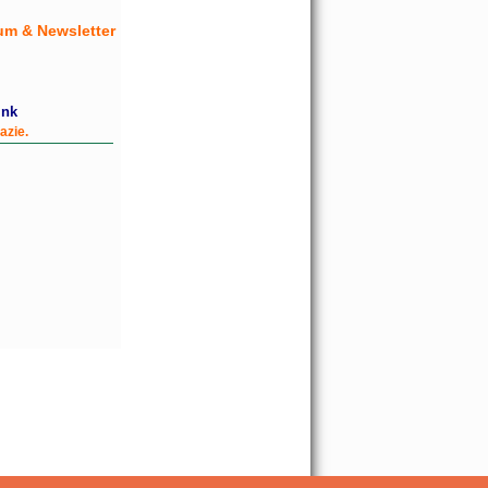
um & Newsletter
ink
azie.