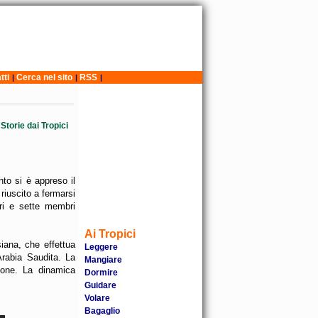
tti
Cerca nel sito
RSS
|
|
|
Storie dai Tropici
nto si è appreso il
 riuscito a fermarsi
ri e sette membri
Ai Tropici
iana, che effettua
Leggere
rabia Saudita. La
Mangiare
one. La dinamica
Dormire
Guidare
Volare
Bagaglio