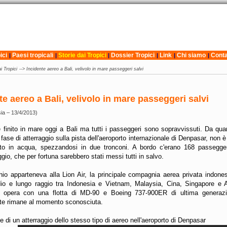
ici
Paesi tropicali
Storie dai Tropici
Dossier Tropici
Link
Chi siamo
Conta
|
|
|
|
|
|
i Tropici
-->
Incidente aereo a Bali, velivolo in mare passeggeri salvi
te aereo a Bali, velivolo in mare passeggeri salvi
sia – 13/4/2013)
 finito in mare oggi a Bali ma tutti i passeggeri sono sopravvissuti. Da qua
n fase di atterraggio sulla pista dell'aeroporto internazionale di Denpasar, non è
to in acqua, spezzandosi in due tronconi. A bordo c'erano 168 passegge
ggio, che per fortuna sarebbero stati messi tutti in salvo.
hio apparteneva alla Lion Air, la principale compagnia aerea privata indones
io e lungo raggio tra Indonesia e Vietnam, Malaysia, Cina, Singapore e A
 opera con una flotta di MD-90 e Boeing 737-900ER di ultima generazi
ente rimane al momento sconosciuta.
 di un atterraggio dello stesso tipo di aereo nell'aeroporto di Denpasar