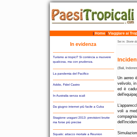
Home
Viaggiare ai Trop
|
|
Sei in:
Storie da
In evidenza
Turismo ai tropici? Si comincia a muovere
Inciden
qualcosa, ma con prudenza.
(Bali, Indone
La pandemia del Pacifico
Un aereo è
velivolo, i
Addio, Fidel Castro
ed è cadu
dell'equipa
In Australia senza scali
L'apparecc
Da giugno internet più facile a Cuba
voli a med
compagnia
Stagione uragani 2013: previsioni brutte
dell'incid
ma forse più precise
Simulazione
Squalo: attacco mortale a Reunion