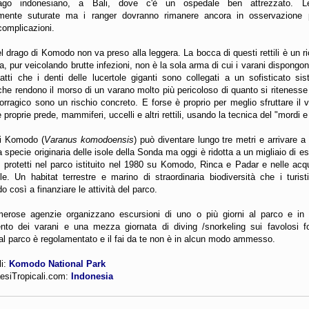
pelago indonesiano, a Bali, dove c'è un ospedale ben attrezzato. L
mente suturate ma i ranger dovranno rimanere ancora in osservazione p
complicazioni.
l drago di Komodo non va preso alla leggera. La bocca di questi rettili è un ric
a, pur veicolando brutte infezioni, non è la sola arma di cui i varani dispongon
fatti che i denti delle lucertole giganti sono collegati a un sofisticato si
che rendono il morso di un varano molto più pericoloso di quanto si ritenesse i
rragico sono un rischio concreto. E forse è proprio per meglio sfruttare il 
 proprie prede, mammiferi, uccelli e altri rettili, usando la tecnica del "mordi e
di Komodo (
Varanus komodoensis
) può diventare lungo tre metri e arrivare a
na specie originaria delle isole della Sonda ma oggi è ridotta a un migliaio di 
 protetti nel parco istituito nel 1980 su Komodo, Rinca e Padar e nelle ac
le. Un habitat terrestre e marino di straordinaria biodiversità che i turist
o così a finanziare le attività del parco.
erose agenzie organizzano escursioni di uno o più giorni al parco e in
ento dei varani e una mezza giornata di diving /snorkeling sui favolosi fo
 al parco è regolamentato e il fai da te non è in alcun modo ammesso.
li:
Komodo National Park
esiTropicali.com:
Indonesia