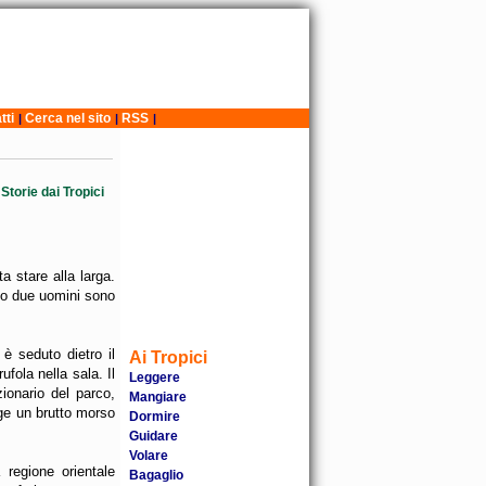
tti
Cerca nel sito
RSS
|
|
|
Storie dai Tropici
a stare alla larga.
do due uomini sono
è seduto dietro il
Ai Tropici
ufola nella sala. Il
Leggere
ionario del parco,
Mangiare
gge un brutto morso
Dormire
Guidare
Volare
 regione orientale
Bagaglio