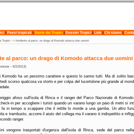
ici
Paesi tropicali
Storie dai Tropici
Dossier Tropici
Link
Chi siamo
Conta
|
|
|
|
|
|
i Tropici
-->
Incidente al parco: un drago di Komodo attacca due uomini
te al parco: un drago di Komodo attacca due uomini
onesia – 9/2/2013)
di Komodo ha un pessimo carattere e questo lo sanno tutti. Ma di solito bast
tedì scorso qualcosa va storto e per colpa del lucertolone più grande al mon
pedale.
riggio afoso sull'isola di Rinca e il ranger del Parco Nazionale di Komodo 
heck-in per accogliere i turisti quando un varano lungo un paio di metri si intr
 fa in tempo a scappare che il rettile lo morde a una gamba. Un altro funz
la e trambusto, accorre il aiuto del collega ma il varano è indispettito e infli
econdo ranger.
ni vengono trasportati d'urgenza dall'isola di Rinca, sede del parco nella