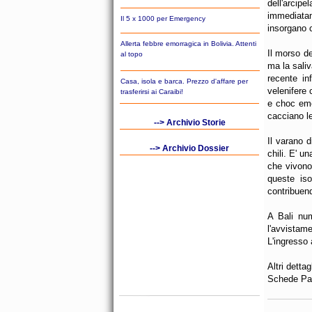
dell'arci
immediata
Il 5 x 1000 per Emergency
insorgano 
Allerta febbre emorragica in Bolivia. Attenti
Il morso de
al topo
ma la saliv
recente in
Casa, isola e barca. Prezzo d'affare per
velenifere 
trasferirsi ai Caraibi!
e choc emo
cacciano le
--> Archivio Storie
Il varano 
--> Archivio Dossier
chili. E' u
che vivono
queste iso
contribuend
A Bali num
l'avvistam
L'ingresso
Altri dettag
Schede Pa