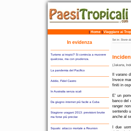
Home
Viaggiare ai Trop
|
|
Sei in:
Storie da
In evidenza
Turismo ai tropici? Si comincia a muovere
Inciden
qualcosa, ma con prudenza.
(Jakarta, Ind
La pandemia del Pacifico
Il varano 
Invece mar
Addio, Fidel Castro
finiti in os
In Australia senza scali
E' un pome
banco del c
Da giugno internet più facile a Cuba
ranger non
sentendo ur
Stagione uragani 2013: previsioni brutte
anche al s
ma forse più precise
I due uomi
Squalo: attacco mortale a Reunion