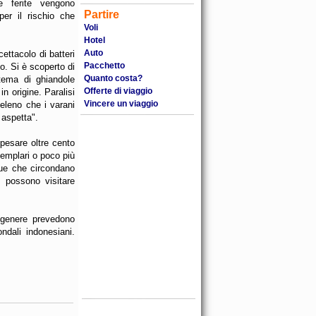
e ferite vengono
Partire
er il rischio che
Voli
Hotel
Auto
ettacolo di batteri
Pacchetto
o. Si è scoperto di
Quanto costa?
stema di ghiandole
Offerte di viaggio
n origine. Paralisi
Vincere un viaggio
veleno che i varani
 aspetta".
 pesare oltre cento
esemplari o poco più
que che circondano
i possono visitare
 genere prevedono
ndali indonesiani.