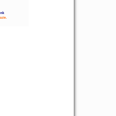
ink
azie.