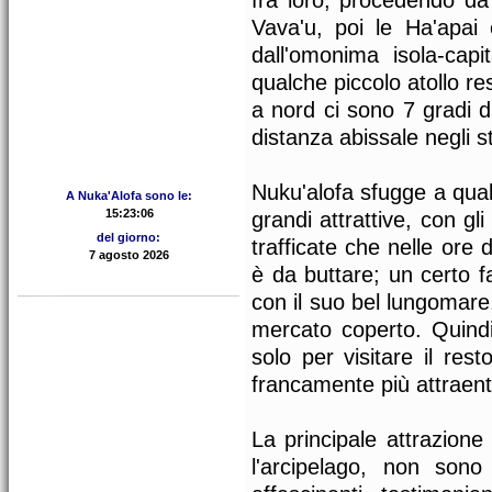
fra loro; procedendo da
Vava'u, poi le Ha'apai 
dall'omonima isola-cap
qualche piccolo atollo re
a nord ci sono 7 gradi d
distanza abissale negli st
Nuku'alofa sfugge a qual
A Nuka'Alofa sono le:
grandi attrattive, con gl
del giorno:
trafficate che nelle ore
è da buttare; un certo fa
con il suo bel lungomare,
mercato coperto. Quindi
solo per visitare il res
francamente più attraent
La principale attrazione 
l'arcipelago, non son