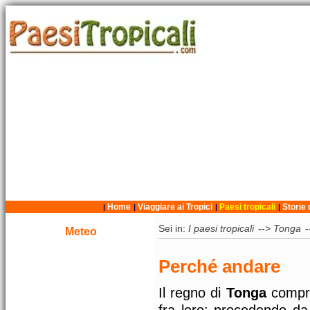
Home
Viaggiare ai Tropici
Paesi tropicali
Storie 
|
|
|
|
Sei in:
I paesi tropicali
-->
Tonga
Meteo
Perché andare
Il regno di
Tonga
compren