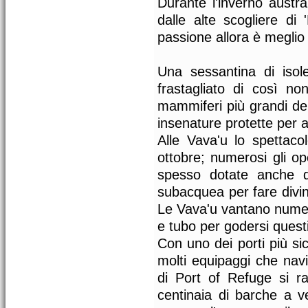
Durante l'inverno austra
dalle alte scogliere di
passione allora è meglio 
Una sessantina di isole
frastagliato di così n
mammiferi più grandi del
insenature protette per ac
Alle Vava'u lo spettaco
ottobre; numerosi gli o
spesso dotate anche di
subacquea per fare divin
Le Vava'u vantano numer
e tubo per godersi questi 
Con uno dei porti più si
molti equipaggi che nav
di Port of Refuge si 
centinaia di barche a v